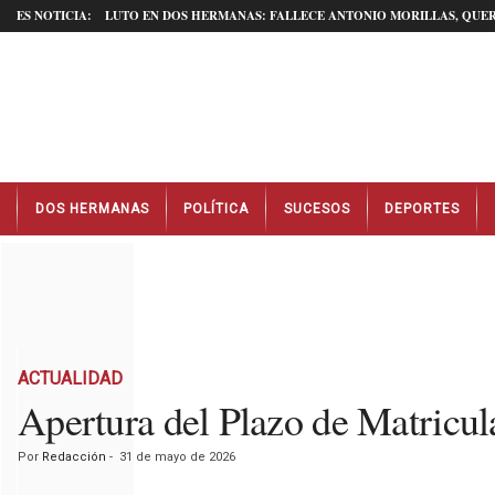
ES NOTICIA:
LUTO EN DOS HERMANAS: FALLECE ANTONIO MORILLAS, QUER
N
DOS HERMANAS
POLÍTICA
SUCESOS
DEPORTES
o
t
i
c
i
a
s
D
ACTUALIDAD
o
Apertura del Plazo de Matricul
s
H
Por
Redacción
-
31 de mayo de 2026
e
r