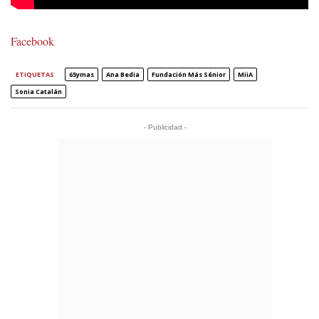
Facebook
ETIQUETAS
65ymas
Ana Bedia
Fundación Más Sénior
MiiA
Sonia Catalán
- Publicidad -