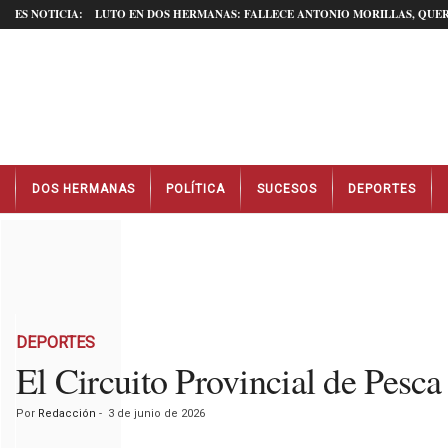
ES NOTICIA:
LUTO EN DOS HERMANAS: FALLECE ANTONIO MORILLAS, QUER
N
DOS HERMANAS
POLÍTICA
SUCESOS
DEPORTES
o
t
i
c
i
a
s
D
DEPORTES
o
El Circuito Provincial de Pes
s
H
Por
Redacción
-
3 de junio de 2026
e
r