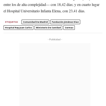
entre los de alta complejidad— con 18,42 días; y en cuarto lugar
el Hospital Universitario Infanta Elena, con 23,41 días.
ETIQUETAS
Comunidad De Madrid
Fundación Jiménez Díaz
Hospital Rey Juan Carlos
Ministerio De Sanidad
Sermas
- Publicidad -