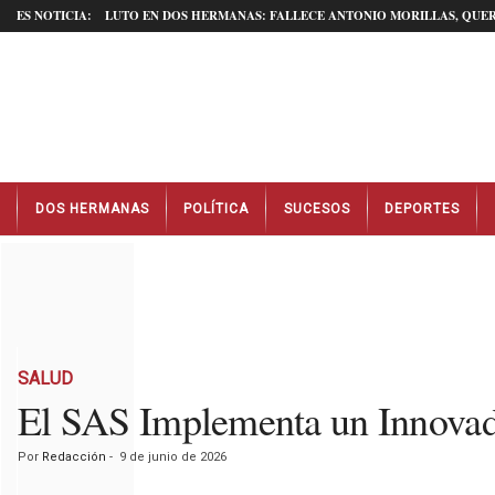
ES NOTICIA:
LUTO EN DOS HERMANAS: FALLECE ANTONIO MORILLAS, QUER
N
DOS HERMANAS
POLÍTICA
SUCESOS
DEPORTES
o
t
i
c
i
a
s
D
SALUD
o
El SAS Implementa un Innovad
s
H
Por
Redacción
-
9 de junio de 2026
e
r