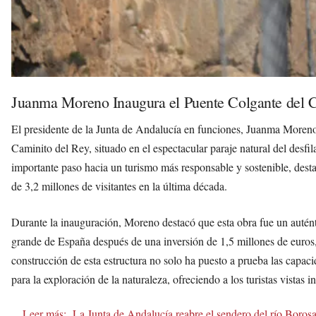
Juanma Moreno Inaugura el Puente Colgante del C
El presidente de la Junta de Andalucía en funciones, Juanma Moreno
Caminito del Rey, situado en el espectacular paraje natural del desfi
importante paso hacia un turismo más responsable y sostenible, desta
de 3,2 millones de visitantes en la última década.
Durante la inauguración, Moreno destacó que esta obra fue un auténti
grande de España después de una inversión de 1,5 millones de euros,
construcción de esta estructura no solo ha puesto a prueba las capaci
para la exploración de la naturaleza, ofreciendo a los turistas vistas 
Leer más:
La Junta de Andalucía reabre el sendero del río Borosa 