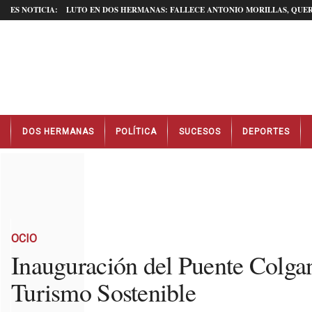
ES NOTICIA:
LUTO EN DOS HERMANAS: FALLECE ANTONIO MORILLAS, QUER
N
DOS HERMANAS
POLÍTICA
SUCESOS
DEPORTES
o
t
i
c
i
a
s
D
OCIO
o
Inauguración del Puente Colga
s
Turismo Sostenible
H
e
r