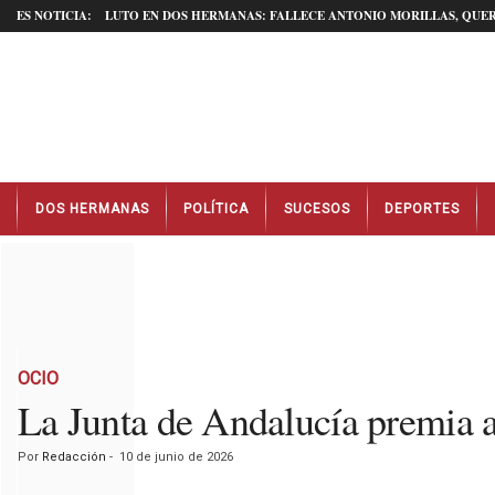
ES NOTICIA:
LUTO EN DOS HERMANAS: FALLECE ANTONIO MORILLAS, QUER
N
DOS HERMANAS
POLÍTICA
SUCESOS
DEPORTES
o
t
i
c
i
a
s
D
OCIO
o
La Junta de Andalucía premia a
s
H
Por
Redacción
-
10 de junio de 2026
e
r