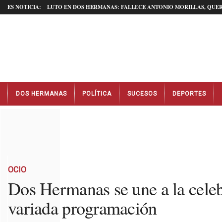
ES NOTICIA:
LUTO EN DOS HERMANAS: FALLECE ANTONIO MORILLAS, QUER
N
DOS HERMANAS
POLÍTICA
SUCESOS
DEPORTES
o
t
i
c
i
a
s
D
OCIO
o
Dos Hermanas se une a la cele
s
variada programación
H
e
r