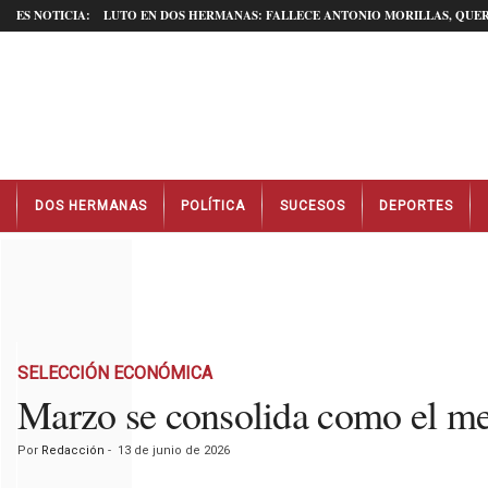
ES NOTICIA:
LUTO EN DOS HERMANAS: FALLECE ANTONIO MORILLAS, QUER
N
DOS HERMANAS
POLÍTICA
SUCESOS
DEPORTES
o
t
i
c
i
a
s
D
SELECCIÓN ECONÓMICA
o
Marzo se consolida como el mes 
s
H
Por
Redacción
-
13 de junio de 2026
e
r