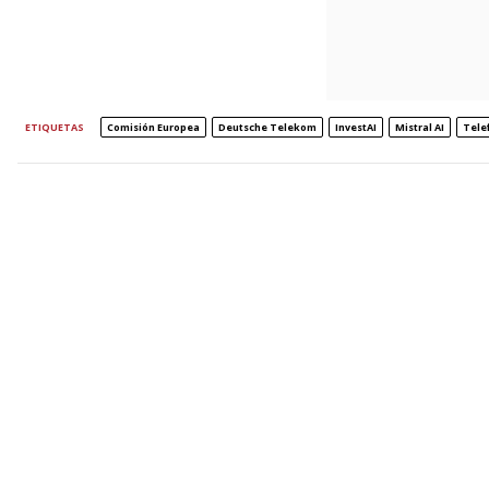
ETIQUETAS
Comisión Europea
Deutsche Telekom
InvestAI
Mistral AI
Tele