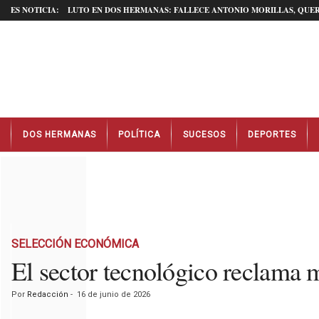
ES NOTICIA:
LUTO EN DOS HERMANAS: FALLECE ANTONIO MORILLAS, QUER
N
DOS HERMANAS
POLÍTICA
SUCESOS
DEPORTES
o
t
i
c
i
a
s
D
SELECCIÓN ECONÓMICA
o
El sector tecnológico reclama m
s
H
Por
Redacción
-
16 de junio de 2026
e
r