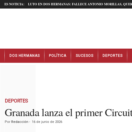
ES NOTICIA:
LUTO EN DOS HERMANAS: FALLECE ANTONIO MORILLAS, QUER
N
DOS HERMANAS
POLÍTICA
SUCESOS
DEPORTES
o
t
i
c
i
a
s
D
DEPORTES
o
Granada lanza el primer Circui
s
H
Por
Redacción
-
16 de junio de 2026
e
r