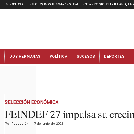
ES NOTICIA:
LUTO EN DOS HERMANAS: FALLECE ANTONIO MORILLAS, QUER
N
DOS HERMANAS
POLÍTICA
SUCESOS
DEPORTES
o
t
i
c
i
a
s
D
SELECCIÓN ECONÓMICA
o
FEINDEF 27 impulsa su crecimi
s
H
Por
Redacción
-
17 de junio de 2026
e
r