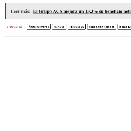
Leer más:
El Grupo ACS mejora un 13,3% su beneficio neto
ETIQUETAS
Ángel Olivares
FEINDEF
FEINDEF 25
Fundación Feindef
Ifema M