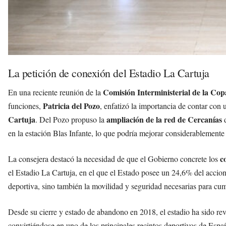
La petición de conexión del Estadio La Cartuja
Comisión Interministerial de la Co
En una reciente reunión de la
Patricia del Pozo
funciones,
, enfatizó la importancia de contar con
Cartuja
ampliación de la red de Cercanías
. Del Pozo propuso la
d
en la estación Blas Infante, lo que podría mejorar considerablemente 
c
La consejera destacó la necesidad de que el Gobierno concrete los
el Estadio La Cartuja, en el que el Estado posee un 24,6% del acciona
deportiva, sino también la movilidad y seguridad necesarias para cum
Desde su cierre y estado de abandono en 2018, el estadio ha sido rev
convirtiéndose en uno de los principales recintos deportivos de Esp