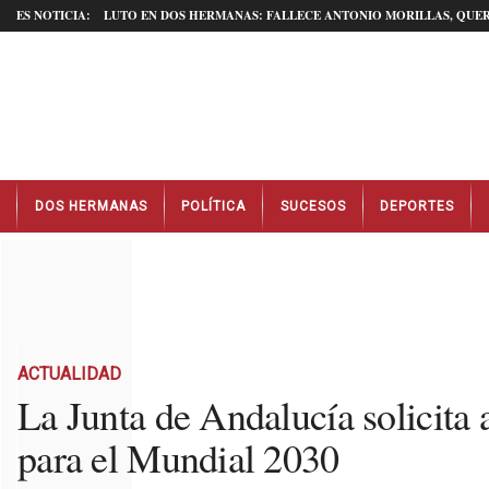
ES NOTICIA:
LUTO EN DOS HERMANAS: FALLECE ANTONIO MORILLAS, QUER
N
DOS HERMANAS
POLÍTICA
SUCESOS
DEPORTES
o
t
i
c
i
a
s
D
ACTUALIDAD
o
La Junta de Andalucía solicita 
s
para el Mundial 2030
H
e
r