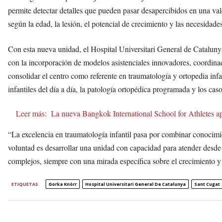
permite detectar detalles que pueden pasar desapercibidos en una va
según la edad, la lesión, el potencial de crecimiento y las necesidade
Con esta nueva unidad, el Hospital Universitari General de Cataluny
con la incorporación de modelos asistenciales innovadores, coordinado
consolidar el centro como referente en traumatología y ortopedia infan
infantiles del día a día, la patología ortopédica programada y los c
Leer más:
La nueva Bangkok International School for Athletes a
“La excelencia en traumatología infantil pasa por combinar conocimie
voluntad es desarrollar una unidad con capacidad para atender desd
complejos, siempre con una mirada específica sobre el crecimiento y e
ETIQUETAS
Gorka Knörr
Hospital Universitari General De Catalunya
Sant Cugat