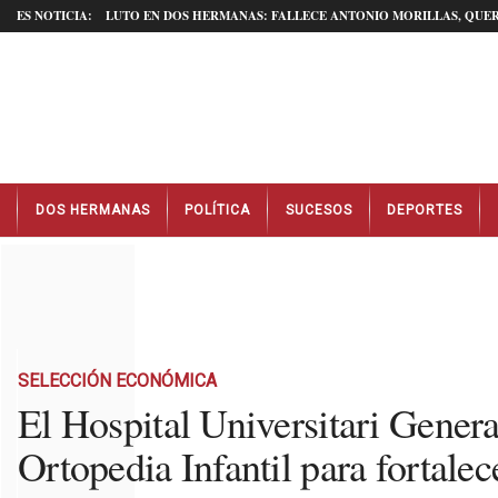
ES NOTICIA:
LUTO EN DOS HERMANAS: FALLECE ANTONIO MORILLAS, QUER
N
DOS HERMANAS
POLÍTICA
SUCESOS
DEPORTES
o
t
i
c
i
a
s
D
SELECCIÓN ECONÓMICA
o
El Hospital Universitari Gener
s
Ortopedia Infantil para fortalec
H
e
r