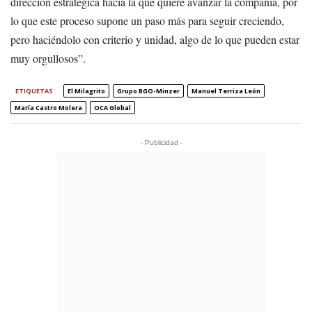
dirección estratégica hacia la que quiere avanzar la compañía, por
lo que este proceso supone un paso más para seguir creciendo,
pero haciéndolo con criterio y unidad, algo de lo que pueden estar
muy orgullosos”.
ETIQUETAS
El Milagrito
Grupo BGO-Minzer
Manuel Terriza León
María Castro Molera
OCA Global
- Publicidad -