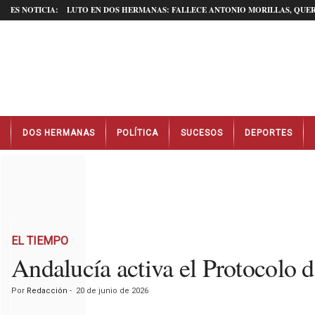
ES NOTICIA:
LUTO EN DOS HERMANAS: FALLECE ANTONIO MORILLAS, QUER
N
DOS HERMANAS
POLÍTICA
SUCESOS
DEPORTES
o
t
i
c
i
a
s
D
EL TIEMPO
o
Andalucía activa el Protocolo d
s
H
Por
Redacción
-
20 de junio de 2026
e
r