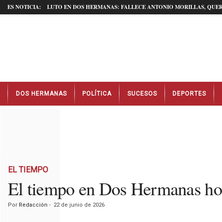
ES NOTICIA:
LUTO EN DOS HERMANAS: FALLECE ANTONIO MORILLAS, QUER
N
DOS HERMANAS
POLÍTICA
SUCESOS
DEPORTES
o
t
i
c
i
a
s
D
EL TIEMPO
o
El tiempo en Dos Hermanas hoy
s
H
Por
Redacción
-
22 de junio de 2026
e
r