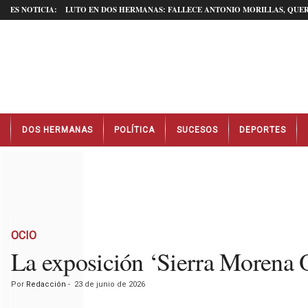
ES NOTICIA:
LUTO EN DOS HERMANAS: FALLECE ANTONIO MORILLAS, QUER
N
DOS HERMANAS
POLÍTICA
SUCESOS
DEPORTES
o
t
i
c
i
a
s
D
OCIO
o
La exposición ‘Sierra Morena Ob
s
H
Por
Redacción
-
23 de junio de 2026
e
r