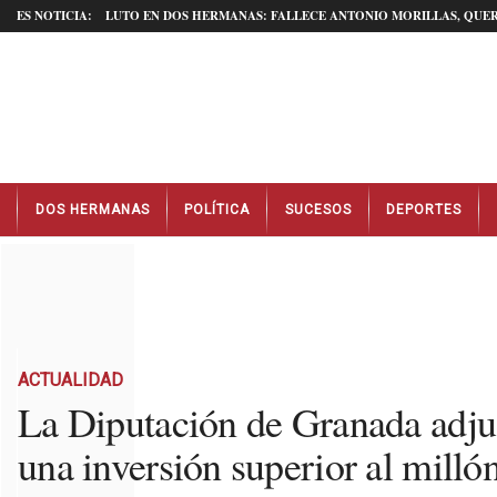
ES NOTICIA:
LUTO EN DOS HERMANAS: FALLECE ANTONIO MORILLAS, QUER
N
DOS HERMANAS
POLÍTICA
SUCESOS
DEPORTES
o
t
i
c
i
a
s
D
ACTUALIDAD
o
La Diputación de Granada adjud
s
una inversión superior al milló
H
e
r