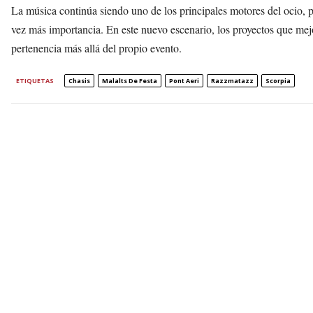
La música continúa siendo uno de los principales motores del ocio, p
vez más importancia. En este nuevo escenario, los proyectos que mej
pertenencia más allá del propio evento.
ETIQUETAS
Chasis
Malalts De Festa
Pont Aeri
Razzmatazz
Scorpia