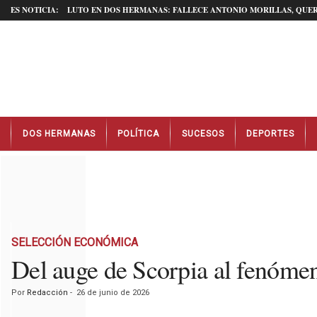
ES NOTICIA:
LUTO EN DOS HERMANAS: FALLECE ANTONIO MORILLAS, QUER
N
DOS HERMANAS
POLÍTICA
SUCESOS
DEPORTES
o
t
i
c
i
a
s
D
SELECCIÓN ECONÓMICA
o
Del auge de Scorpia al fenómen
s
H
Por
Redacción
-
26 de junio de 2026
e
r