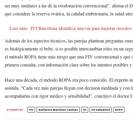
ser muy similares a las de la ovodonación convencional”, afirma el D
que considere la reserva ovárica, la calidad embrionaria, la salud ute
Leer más:
IVI Barcelona identifica una vía para mejorar ovocito
Además de los aspectos técnicos, las parejas plantean preguntas emoc
es biológicamente el bebé, si es posible intercambiar roles en un seg
el método ROPA tiene más riesgo que una FIV convencional y qué oc
primera consulta, con información clara sobre los intentos posibles y
Hace una década, el método ROPA era poco conocido. El experto ind
asistida. “Cada vez más parejas llegan con decisión meditada y con la
acompañarlas con rigor médico y sensibilidad”, concluyó el doctor G
ETIQUETAS
FIV
Guillermo Martínez Canillas
IVI
IVI Valladolid
ROPA