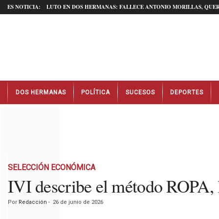
ES NOTICIA:
LUTO EN DOS HERMANAS: FALLECE ANTONIO MORILLAS, QUER
N
DOS HERMANAS
POLÍTICA
SUCESOS
DEPORTES
o
t
i
c
i
a
s
D
SELECCIÓN ECONÓMICA
o
IVI describe el método ROPA, la
s
H
Por
Redacción
-
26 de junio de 2026
e
r