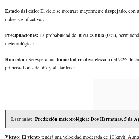
Estado del cielo:
despejado
El cielo se mostrará mayormente
, con 
nubes significativas.
Precipitaciones:
nula (0%)
La probabilidad de lluvia es
, permitiend
meteorológicas.
Humedad:
humedad relativa
Se espera una
elevada del 90%, lo cu
primeras horas del día y al atardecer.
Leer más:
Predicción meteorológica: Dos Hermanas, 5 de A
Viento:
viento
El
tendrá una velocidad moderada de 10 km/h. Aunque