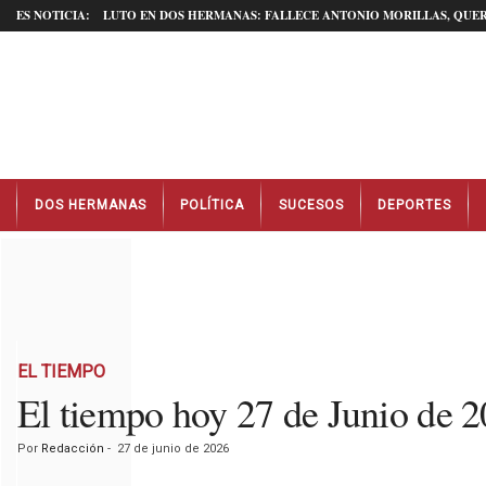
ES NOTICIA:
LUTO EN DOS HERMANAS: FALLECE ANTONIO MORILLAS, QUER
N
DOS HERMANAS
POLÍTICA
SUCESOS
DEPORTES
o
t
i
c
i
a
s
D
EL TIEMPO
o
El tiempo hoy 27 de Junio d
s
H
Por
Redacción
-
27 de junio de 2026
e
r