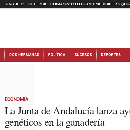
ES NOTICIA:
LUTO EN DOS HERMANAS: FALLECE ANTONIO MORILLAS, QUER
N
DOS HERMANAS
POLÍTICA
SUCESOS
DEPORTES
o
t
i
c
i
a
s
D
ECONOMÍA
o
La Junta de Andalucía lanza ay
s
genéticos en la ganadería
H
e
r