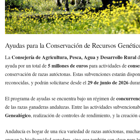
Ayudas para la Conservación de Recursos Genétic
Consejería de Agricultura, Pesca, Agua y Desarrollo Rural
La
d
5 millones de euros
conse
ayuda por un total de
para actividades de
conservación de razas autóctonas. Estas subvenciones estarán disponi
29 de junio de 2026
reconocidas, y podrán solicitarse desde el
duran
concurrenc
El programa de ayudas se encuentra bajo un régimen de
de las razas ganaderas andaluzas. Entre las actividades subvencionab
Genealógico
, realización de controles de rendimiento, y la creació
Andalucía es hogar de una rica variedad de razas autóctonas, muchas 
apoyan la biodiversidad ganadera, sino que también son clave para l