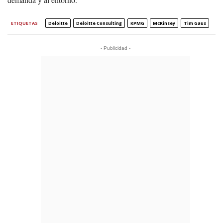
ETIQUETAS
Deloitte
Deloitte Consulting
KPMG
McKinsey
Tim Gaus
- Publicidad -