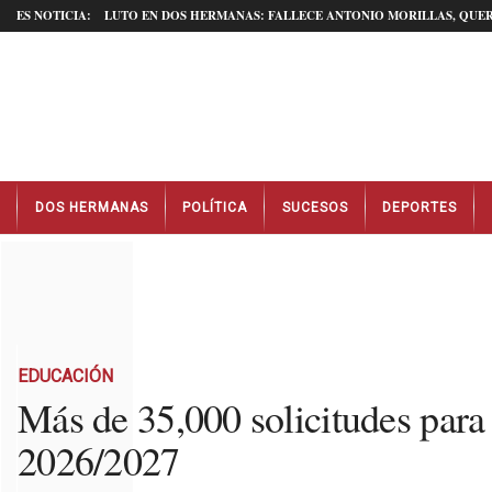
ES NOTICIA:
LUTO EN DOS HERMANAS: FALLECE ANTONIO MORILLAS, QUER
N
DOS HERMANAS
POLÍTICA
SUCESOS
DEPORTES
o
t
i
c
i
a
s
D
EDUCACIÓN
o
Más de 35,000 solicitudes para 
s
2026/2027
H
e
r