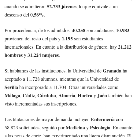
52.733 jóvenes
cuando se admitieron
, lo que equivale a un
0,56%
descenso del
.
40.258
10.983
Por procedencia, de los admitidos,
son andaluces,
1.195
provienen del resto del país y
son estudiantes
21.212
internacionales. En cuanto a la distribución de género, hay
hombres
31.224 mujeres
y
.
Granada
Si hablamos de las instituciones, la Universidad de
ha
aceptado a 11.728 alumnos, mientras que la Universidad de
Sevilla
ha incorporado a 11.704. Otras universidades como
Málaga
Cádiz
Córdoba
Almería
Huelva
Jaén
,
,
,
,
y
también han
visto incrementadas sus inscripciones.
Enfermería
Las titulaciones de mayor demanda incluyen
con
Medicina
Psicología
58.823 solicitudes, seguido por
y
. En cuanto
a las notas de corte, han experimentado una ligera disminución. El