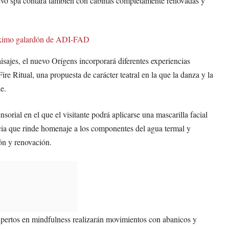
vo spa contará también con cabinas completamente renovadas y
 máximo galardón de ADI-FAD
isajes, el nuevo Orígens incorporará diferentes experiencias
ire Ritual, una propuesta de carácter teatral en la que la danza y la
e.
orial en el que el visitante podrá aplicarse una mascarilla facial
cia que rinde homenaje a los componentes del agua termal y
ón y renovación.
expertos en mindfulness realizarán movimientos con abanicos y