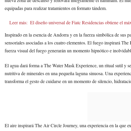
nueva zona de descanso y renovará íntegramente el hammam. El nue
equipadas para realizar tratamientos en formato tándem.
Leer más:
El diseño universal de Fiatc Residencias obtiene el
Inspirado en la esencia de Andorra y en la fuerza simbólica de sus pa
sensoriales asociadas a los cuatro elementos. El fuego inspirará The F
fuerza visual del fuego generarán un momento hipnótico e inolvidabl
El agua dará forma a The Water Mask Experience, un ritual sutil y sens
nutritiva de minerales en una pequeña laguna sinuosa. Una experien
transforma el gesto de cuidarse en un momento de silencio, hidrataci
El aire inspirará The Air Circle Journey, una experiencia en la que 