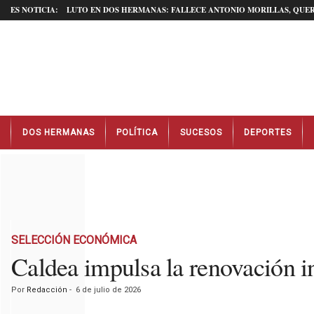
ES NOTICIA:
LUTO EN DOS HERMANAS: FALLECE ANTONIO MORILLAS, QUER
N
DOS HERMANAS
POLÍTICA
SUCESOS
DEPORTES
o
t
i
c
i
a
s
D
SELECCIÓN ECONÓMICA
o
Caldea impulsa la renovación i
s
H
Por
Redacción
-
6 de julio de 2026
e
r