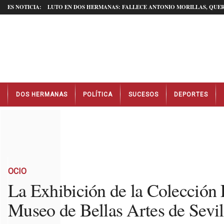
ES NOTICIA:
LUTO EN DOS HERMANAS: FALLECE ANTONIO MORILLAS, QUER
N
DOS HERMANAS
POLÍTICA
SUCESOS
DEPORTES
o
t
i
c
i
a
s
D
OCIO
o
La Exhibición de la Colección
s
Museo de Bellas Artes de Sevil
H
e
r