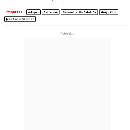
ETIQUETAS
Arkspot
Barcelona
Generalitat De Cataluña
Grupo Corp
Joan Carles Sánchez
- Publicidad -