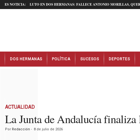
ES NOTICIA:
LUTO EN DOS HERMANAS: FALLECE ANTONIO MORILLAS, QUER
N
DOS HERMANAS
POLÍTICA
SUCESOS
DEPORTES
o
t
i
c
i
a
s
D
ACTUALIDAD
o
La Junta de Andalucía finaliza 
s
H
Por
Redacción
-
8 de julio de 2026
e
r