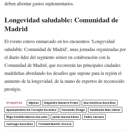
deben afrontar gastos suplementarios.
Longevidad saludable: Comunidad de
Madrid
El evento estuvo enmarcado en los encuentros ‘Longevidad
saludable: Comunidad de Madrid’, unas jornadas organizadas por
el diario líder del segmento sénior en colaboración con la
Comunidad de Madrid, que recorrerán las principales ciudades
madrileñas abordando los desafíos que supone para la región el
aumento de la longevidad, de la mano de expertos de reconocido
prestigio.
ETIQUETAS
65ymas
Alejandro Navarro Prieto
Ana Verónica González
Ayuntamiento De Torrejón De Ardoz
Fernando Ónega
Fundación Más Sénior
Íñigo Estellés Marcos De León
Javier García Pérez
Pedro Serrano
Santiago González
Trinidad Martín-Orozco