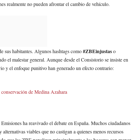
enes realmente no pueden afrontar el cambio de vehículo.
#ZBEinjustas
 de sus habitantes. Algunos hashtags como
o
ndo el malestar general. Aunque desde el Consistorio se insiste en
vio y el enfoque punitivo han generado un efecto contrario:
la conservación de Medina Azahara
as Emisiones ha reavivado el debate en España. Muchos ciudadanos
alternativas viables que no castigan a quienes menos recursos
ando que las ZBE penalizan principalmente a los hogares con menor