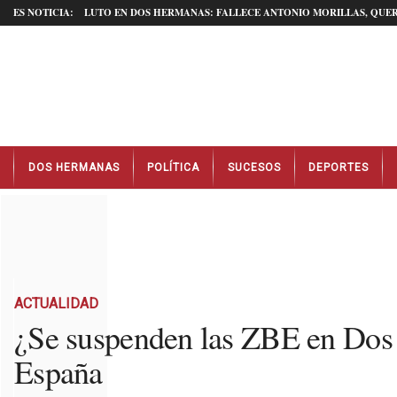
ES NOTICIA:
LUTO EN DOS HERMANAS: FALLECE ANTONIO MORILLAS, QUER
N
DOS HERMANAS
POLÍTICA
SUCESOS
DEPORTES
o
t
i
c
i
a
s
D
ACTUALIDAD
o
¿Se suspenden las ZBE en Dos 
s
España
H
e
r