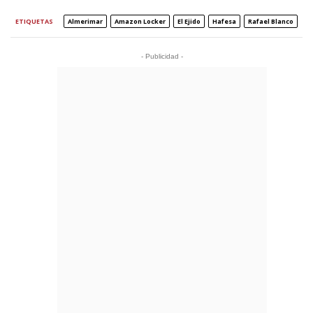
ETIQUETAS
Almerimar
Amazon Locker
El Ejido
Hafesa
Rafael Blanco
- Publicidad -