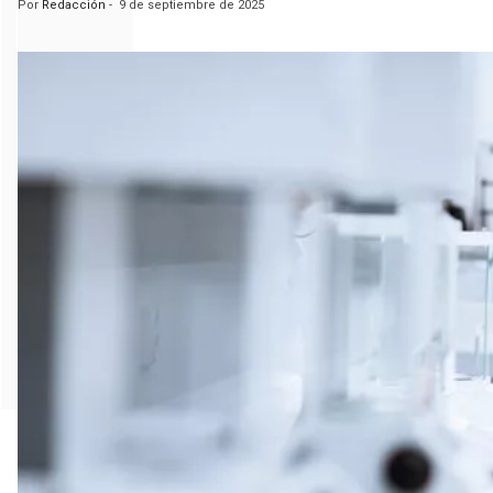
Por
Redacción
-
9 de septiembre de 2025
m
a
n
a
s