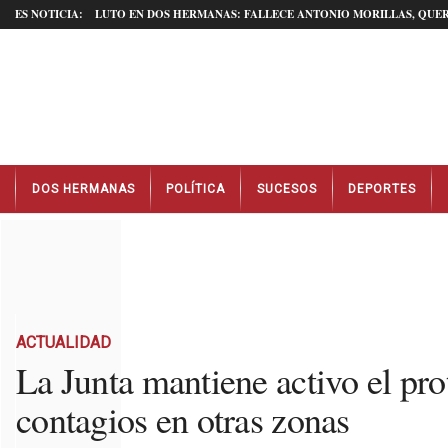
ES NOTICIA:
LUTO EN DOS HERMANAS: FALLECE ANTONIO MORILLAS, QUER
N
DOS HERMANAS
POLÍTICA
SUCESOS
DEPORTES
o
t
i
c
i
a
s
D
ACTUALIDAD
o
La Junta mantiene activo el prot
s
contagios en otras zonas
H
e
r