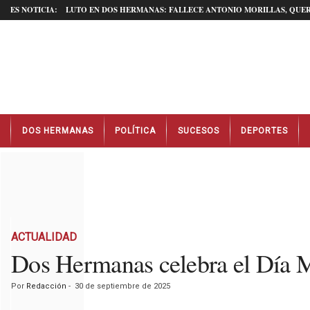
ES NOTICIA:
LUTO EN DOS HERMANAS: FALLECE ANTONIO MORILLAS, QUER
N
DOS HERMANAS
POLÍTICA
SUCESOS
DEPORTES
o
t
i
c
i
a
s
D
ACTUALIDAD
o
Dos Hermanas celebra el Día Mu
s
H
Por
Redacción
-
30 de septiembre de 2025
e
r