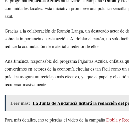
Pajaritas Azules
‘Dobla y Reci
El programa
ha lanzado la campaña
comunidades locales. Esta iniciativa promueve una práctica sencilla p
azul.
Gracias a la colaboración de Ramón Langa, un destacado actor de do
sobre la importancia de esta acción. Al doblar el cartón, no solo fac
reduce la acumulación de material alrededor de ellos.
Ana Jiménez, responsable del programa Pajaritas Azules, enfatiza qu
convertirnos en actores de la economía circular es tan fácil como un s
práctica asegura un reciclaje más efectivo, ya que el papel y el cartó
recuperar masivamente.
Leer más:
La Junta de Andalucía licitará la redacción del p
Para más detalles, ¡no te pierdas el video de la campaña
Dobla y Rec