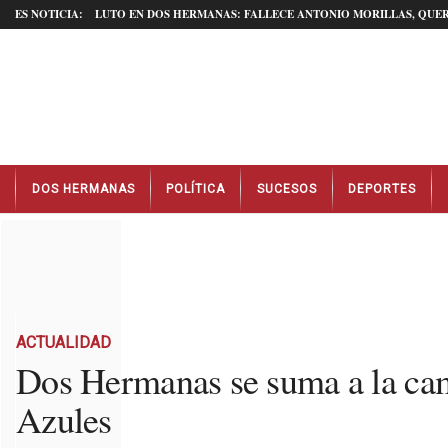
ES NOTICIA:
LUTO EN DOS HERMANAS: FALLECE ANTONIO MORILLAS, QUER
N
DOS HERMANAS
POLÍTICA
SUCESOS
DEPORTES
o
t
i
c
i
a
s
D
ACTUALIDAD
o
Dos Hermanas se suma a la camp
s
Azules
H
e
r