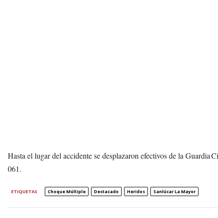
Hasta el lugar del accidente se desplazaron efectivos de la Guardia Ci
061.
ETIQUETAS
Choque Múltiple
Destacado
Heridos
Sanlúcar La Mayor