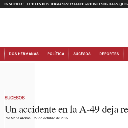
ES NOTICIA:
LUTO EN DOS HERMANAS: FALLECE ANTONIO MORILLAS, QUER
N
DOS HERMANAS
POLÍTICA
SUCESOS
DEPORTES
o
t
i
c
i
a
s
D
SUCESOS
o
Un accidente en la A‑49 deja r
s
H
Por
María Arenas
-
27 de octubre de 2025
e
r