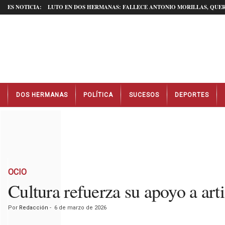
ES NOTICIA:
LUTO EN DOS HERMANAS: FALLECE ANTONIO MORILLAS, QUER
N
DOS HERMANAS
POLÍTICA
SUCESOS
DEPORTES
o
t
i
c
i
a
s
D
OCIO
o
Cultura refuerza su apoyo a ar
s
H
Por
Redacción
-
6 de marzo de 2026
e
r