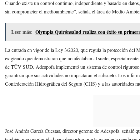
Cuando existe un control continuo, independiente y basado en datos,
sin comprometer el medioambiente”, señala el área de Medio Amb
Leer más:
Olympia Quirónsalud realiza con éxito su primera
La entrada en vigor de la Ley 3/2020, que regula la protección del 
exigiendo que demostraran que no afectaban al suelo, especialmente e
de TÜV SÜD, Adespofa implementó un sistema de control riguroso, 
garantizar que sus actividades no impactaran el subsuelo. Los info
Confederación Hidrográfica del Segura (CHS) y a las autoridades 
José Andrés García Cuestas, director gerente de Adespofa, señaló qu
también una oportunidad para demostrar que la ganadería puede se