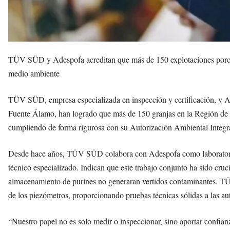
TÜV SÜD y Adespofa acreditan que más de 150 explotaciones porcin
medio ambiente
TÜV SÜD, empresa especializada en inspección y certificación, y A
Fuente Álamo, han logrado que más de 150 granjas en la Región de M
cumpliendo de forma rigurosa con su Autorización Ambiental Integ
Desde hace años, TÜV SÜD colabora con Adespofa como laboratorio 
técnico especializado. Indican que este trabajo conjunto ha sido cruc
almacenamiento de purines no generaran vertidos contaminantes. TÜV
de los piezómetros, proporcionando pruebas técnicas sólidas a las au
“Nuestro papel no es solo medir o inspeccionar, sino aportar confianz