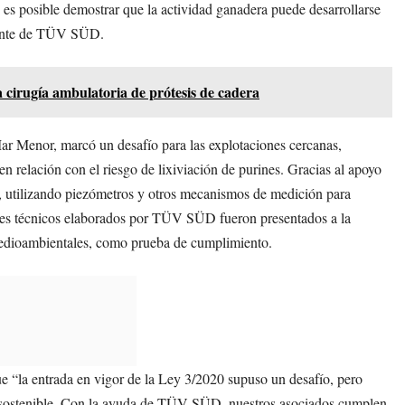
 es posible demostrar que la actividad ganadera puede desarrollarse
iente de TÜV SÜD.
 cirugía ambulatoria de prótesis de cadera
Mar Menor, marcó un desafío para las explotaciones cercanas,
n relación con el riesgo de lixiviación de purines. Gracias al apoyo
utilizando piezómetros y otros mecanismos de medición para
rmes técnicos elaborados por TÜV SÜD fueron presentados a la
medioambientales, como prueba de cumplimiento.
e “la entrada en vigor de la Ley 3/2020 supuso un desafío, pero
r sostenible. Con la ayuda de TÜV SÜD, nuestros asociados cumplen