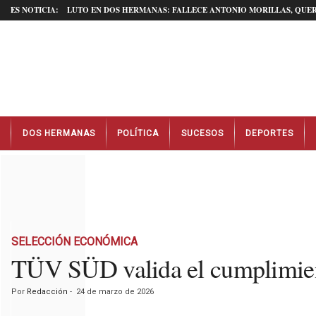
ES NOTICIA:
LUTO EN DOS HERMANAS: FALLECE ANTONIO MORILLAS, QUER
N
DOS HERMANAS
POLÍTICA
SUCESOS
DEPORTES
o
t
i
c
i
a
s
D
SELECCIÓN ECONÓMICA
o
TÜV SÜD valida el cumplimient
s
H
Por
Redacción
-
24 de marzo de 2026
e
r