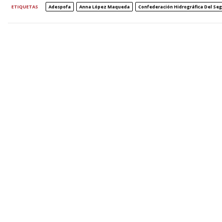
ETIQUETAS
Adespofa
Anna López Maqueda
Confederación Hidrográfica Del Se