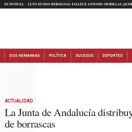
ES NOTICIA:
LUTO EN DOS HERMANAS: FALLECE ANTONIO MORILLAS, QUER
N
DOS HERMANAS
POLÍTICA
SUCESOS
DEPORTES
o
t
i
c
i
a
s
D
ACTUALIDAD
o
La Junta de Andalucía distribu
s
de borrascas
H
e
r