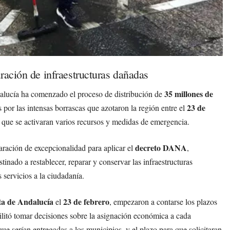
ración de infraestructuras dañadas
35 millones de
dalucía ha comenzado el proceso de distribución de
23 de
por las intensas borrascas que azotaron la región entre el
 que se activaran varios recursos y medidas de emergencia.
decreto DANA
aración de excepcionalidad para aplicar el
,
tinado a restablecer, reparar y conservar las infraestructuras
 servicios a la ciudadanía.
nta de Andalucía
23 de febrero
el
, empezaron a contarse los plazos
ilitó tomar decisiones sobre la asignación económica a cada
ue serían entregadas a los municipios, y el plazo para que solicitaran