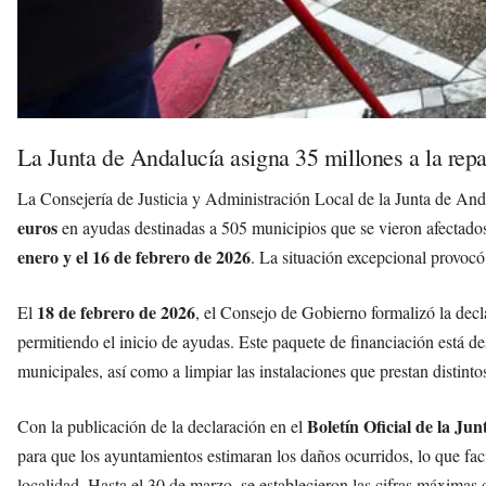
La Junta de Andalucía asigna 35 millones a la repa
La Consejería de Justicia y Administración Local de la Junta de An
euros
en ayudas destinadas a 505 municipios que se vieron afectados 
enero y el 16 de febrero de 2026
. La situación excepcional provocó
18 de febrero de 2026
El
, el Consejo de Gobierno formalizó la decl
permitiendo el inicio de ayudas. Este paquete de financiación está des
municipales, así como a limpiar las instalaciones que prestan distintos
Boletín Oficial de la Ju
Con la publicación de la declaración en el
para que los ayuntamientos estimaran los daños ocurridos, lo que fac
localidad. Hasta el 30 de marzo, se establecieron las cifras máximas q