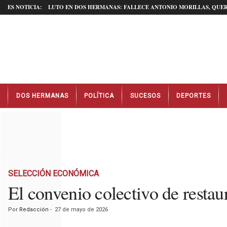
ES NOTICIA:
LUTO EN DOS HERMANAS: FALLECE ANTONIO MORILLAS, QUER
N
DOS HERMANAS
POLÍTICA
SUCESOS
DEPORTES
o
t
i
c
i
a
s
D
SELECCIÓN ECONÓMICA
o
El convenio colectivo de restau
s
H
Por
Redacción
-
27 de mayo de 2026
e
r