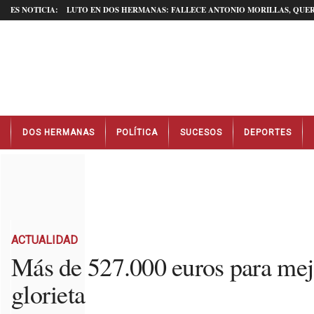
ES NOTICIA:
LUTO EN DOS HERMANAS: FALLECE ANTONIO MORILLAS, QUER
N
DOS HERMANAS
POLÍTICA
SUCESOS
DEPORTES
o
t
i
c
i
a
s
D
ACTUALIDAD
o
Más de 527.000 euros para mej
s
glorieta
H
e
r