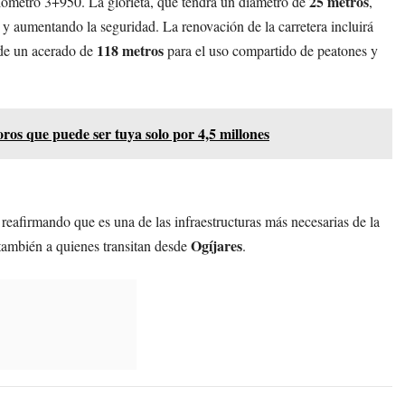
25 metros
ilómetro 3+950. La glorieta, que tendrá un diámetro de
,
s y aumentando la seguridad. La renovación de la carretera incluirá
118 metros
n de un acerado de
para el uso compartido de peatones y
oros que puede ser tuya solo por 4,5 millones
, reafirmando que es una de las infraestructuras más necesarias de la
Ogíjares
 también a quienes transitan desde
.