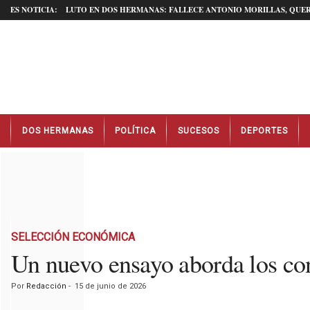
ES NOTICIA:
LUTO EN DOS HERMANAS: FALLECE ANTONIO MORILLAS, QUER
N
DOS HERMANAS
POLÍTICA
SUCESOS
DEPORTES
o
t
i
c
i
a
s
D
SELECCIÓN ECONÓMICA
o
Un nuevo ensayo aborda los co
s
H
Por
Redacción
-
15 de junio de 2026
e
r