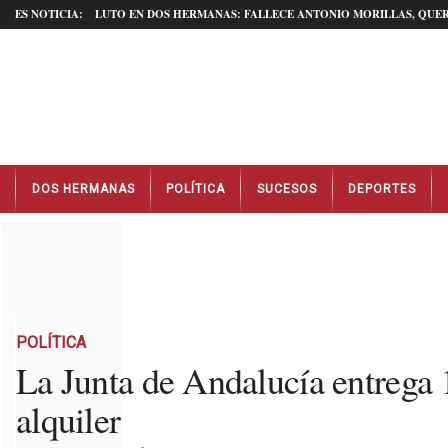
ES NOTICIA:
LUTO EN DOS HERMANAS: FALLECE ANTONIO MORILLAS, QUER
N
DOS HERMANAS
POLÍTICA
SUCESOS
DEPORTES
o
t
i
c
i
a
s
D
POLÍTICA
o
La Junta de Andalucía entrega 
s
alquiler
H
e
r