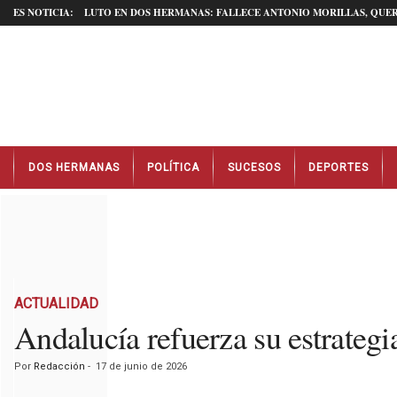
ES NOTICIA:
LUTO EN DOS HERMANAS: FALLECE ANTONIO MORILLAS, QUER
N
DOS HERMANAS
POLÍTICA
SUCESOS
DEPORTES
o
t
i
c
i
a
s
D
ACTUALIDAD
o
Andalucía refuerza su estrategi
s
H
Por
Redacción
-
17 de junio de 2026
e
r