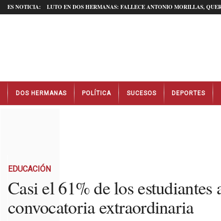
ES NOTICIA:
LUTO EN DOS HERMANAS: FALLECE ANTONIO MORILLAS, QUER
N
DOS HERMANAS
POLÍTICA
SUCESOS
DEPORTES
o
t
i
c
i
a
s
D
EDUCACIÓN
o
Casi el 61% de los estudiantes
s
convocatoria extraordinaria
H
e
r