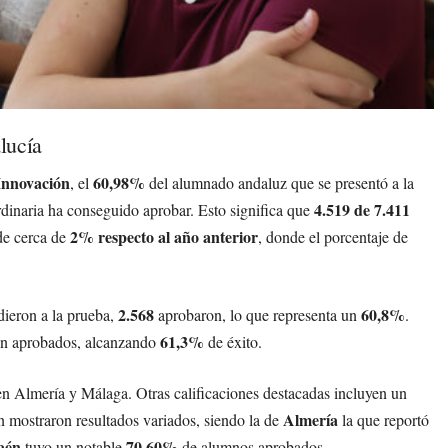
lucía
 Innovación
60,98%
, el
del alumnado andaluz que se presentó a la
4.519 de 7.411
dinaria ha conseguido aprobar. Esto significa que
2% respecto al año anterior
de cerca de
, donde el porcentaje de
2.568
60,8%
ieron a la prueba,
aprobaron, lo que representa un
.
61,3%
n aprobados, alcanzando
de éxito.
 en Almería y Málaga. Otras calificaciones destacadas incluyen un
Almería
 mostraron resultados variados, siendo la de
la que reportó
aén
70,60%
tuvo un notable
de alumnos aprobados.