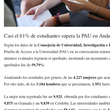
Casi el 61% de estudiantes supera la PAU en Anda
Consejería de Universidad, Investigación e
Según los datos de la
Prueba de Acceso a la Universidad (PAU) en su convocatoria extraor
alumnos evaluados lograron el aprobado, mostrando un incremento 
59,79%
aprobados fue de
.
4.227 mujeres
Analizando los resultados por género, de las
que acud
3.184 hombres
1.951
Por otro lado, de los
que se presentaron,
fuero
9,925
La mejor nota registrada fue un
, obtenida por dos estudiantes
9,875
9,839
en Granada y un
en Córdoba. Las universidades también
58,64%
J
el menor porcentaje de aprobados con
, mientras que la de