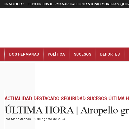
ES NOTICIA:
LUTO EN DOS HERMANAS: FALLECE ANTONIO MORILLAS, QUER
N
DOS HERMANAS
POLÍTICA
SUCESOS
DEPORTES
o
t
i
c
i
a
s
D
ACTUALIDAD
DESTACADO
SEGURIDAD
SUCESOS
ÚLTIMA 
o
ÚLTIMA HORA | Atropello gra
s
H
Por
María Arenas
-
2 de agosto de 2024
e
r