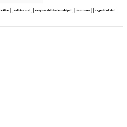
Tráfico
Policía Local
Responsabilidad Municipal
Sanciones
Seguridad Vial