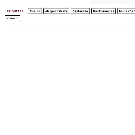
ETIQUETAS
Alcalde
Atropello Grave
Destacado
Dos Hermanas
Multas De 
Vistazul