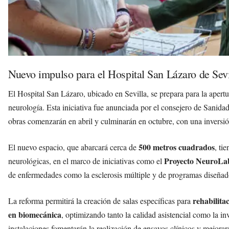
Nuevo impulso para el Hospital San Lázaro de Sevi
El Hospital San Lázaro, ubicado en Sevilla, se prepara para la apert
neurología. Esta iniciativa fue anunciada por el consejero de Sanid
obras comenzarán en abril y culminarán en octubre, con una inversi
500 metros cuadrados
El nuevo espacio, que abarcará cerca de
, ti
Proyecto NeuroLa
neurológicas, en el marco de iniciativas como el
de enfermedades como la esclerosis múltiple y de programas diseñado
rehabilita
La reforma permitirá la creación de salas específicas para
en biomecánica
, optimizando tanto la calidad asistencial como la 
instalaciones fomentarán la realización de ensayos clínicos y mejorará