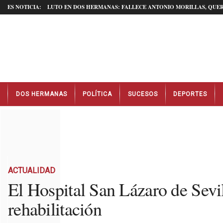
ES NOTICIA:
LUTO EN DOS HERMANAS: FALLECE ANTONIO MORILLAS, QUER
N
DOS HERMANAS
POLÍTICA
SUCESOS
DEPORTES
o
t
i
c
i
a
s
D
ACTUALIDAD
o
El Hospital San Lázaro de Sevi
s
rehabilitación
H
e
r