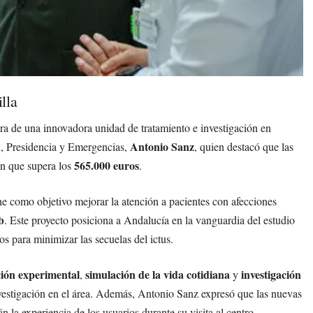
lla
ura de una innovadora unidad de tratamiento e investigación en
Antonio Sanz
ad, Presidencia y Emergencias,
, quien destacó que las
565.000 euros
ón que supera los
.
ene como objetivo mejorar la atención a pacientes con afecciones
b
. Este proyecto posiciona a Andalucía en la vanguardia del estudio
s para minimizar las secuelas del ictus.
ción experimental
simulación de la vida cotidiana
investigación
,
y
investigación en el área. Además, Antonio Sanz expresó que las nuevas
n la experiencia de los usuarios durante su visita al centro.