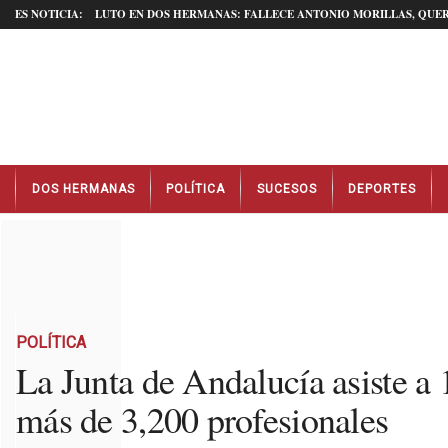
ES NOTICIA:
LUTO EN DOS HERMANAS: FALLECE ANTONIO MORILLAS, QUER
N
DOS HERMANAS
POLÍTICA
SUCESOS
DEPORTES
o
t
i
c
i
a
s
D
POLÍTICA
o
La Junta de Andalucía asiste a 
s
más de 3,200 profesionales
H
e
r