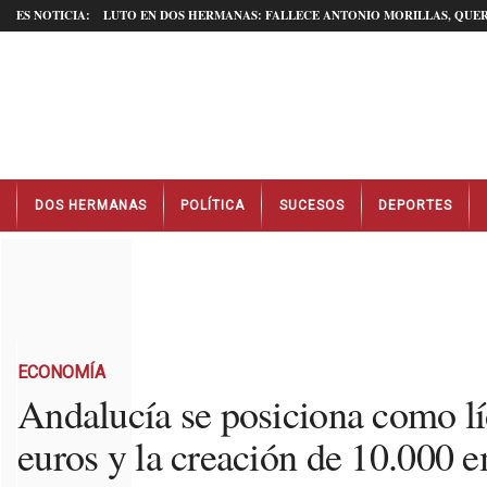
ES NOTICIA:
LUTO EN DOS HERMANAS: FALLECE ANTONIO MORILLAS, QUER
N
DOS HERMANAS
POLÍTICA
SUCESOS
DEPORTES
o
t
i
c
i
a
s
D
ECONOMÍA
o
Andalucía se posiciona como lí
s
euros y la creación de 10.000 
H
e
r